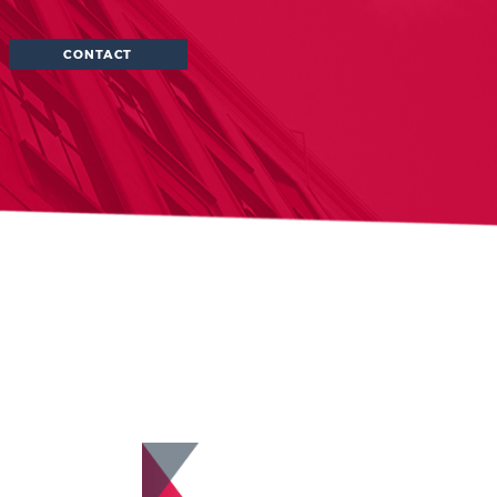
KAN MIJN
VASTGOED
ONTWIKKELD
WORDEN?