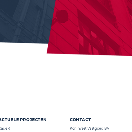
U EEN
DE
RING?
CT