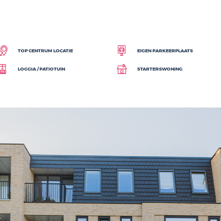
A17 en A58 zijn prima bereikbaar. Ook het openbaar vervoer is met 
uspunt te noemen. Kortom:
Stedelijk allure, met alle gemakken 
loer Oppervlakte (BVO) van ca. 3.400m2. De oppervlakte van het 
t de
verhuurmakelaar
voor de actuele huurprijzen en beschikbaar
G
TOP CENTRUM LOCATIE
EIGEN
LOGGIA / PATIOTUIN
START