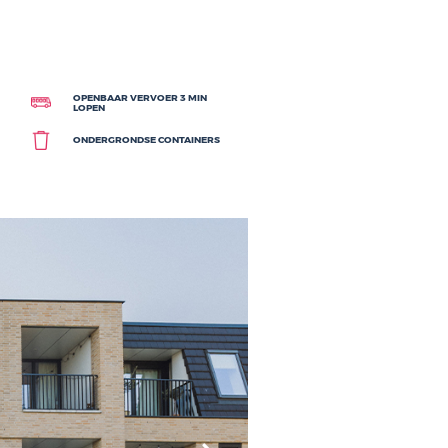
meerdere bushaltes in de straat en het station op nog geen 10
en geneugten van het centrum!
kavel eigen grond bedraagt ca. 3.500m2
heid.
OPENBAAR VERVOER 3 MIN
 PARKEERPLAATS
LOPEN
ERSWONING
ONDERGRONDSE CONTAINERS