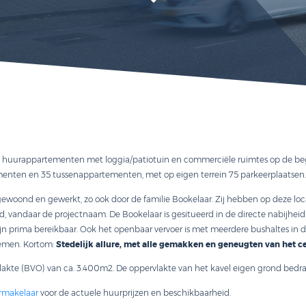
LAAR
 all-electric huurappartementen met loggia/patiotuin en commer
ekappartementen en 35 tussenappartementen, met op eigen terre
nkestraat gewoond en gewerkt, zo ook door de familie Bookelaar. 
 en gewoond, vandaar de projectnaam. De Bookelaar is gesitueerd i