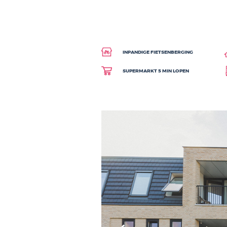
fietsafstand. De uitvalswegen 
minuten fietsen, een groot pl
Het complex heeft een Bruto V
Interesse, neem contact op me
INPANDIGE FIETSENBERGIN
SUPERMARKT 5 MIN LOPEN