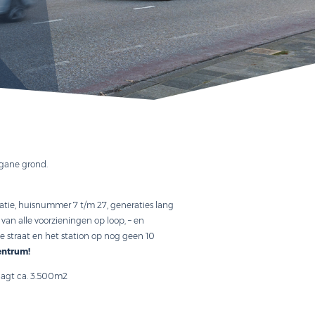
ciële ruimtes op de begane grond.
in 75 parkeerplaatsen.
Zij hebben op deze locatie, huisnummer 7 t/m 27, generaties lan
n de directe nabijheid van alle voorzieningen op loop, – en