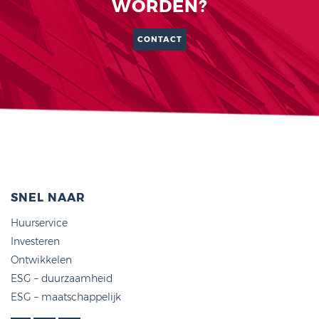
WORDEN?
CONTACT
SNEL NAAR
Huurservice
Investeren
Ontwikkelen
ESG – duurzaamheid
ESG – maatschappelijk