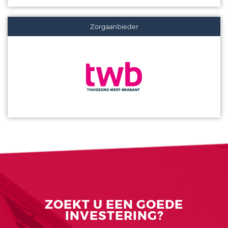
Zorgaanbieder
ZOEKT U EEN GOEDE
INVESTERING?