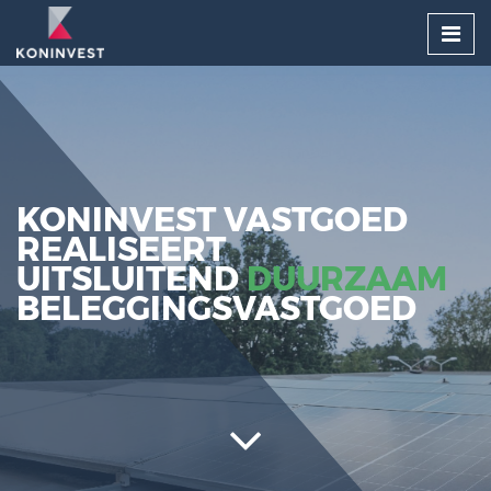
KONINVEST VASTGOED
REALISEERT
UITSLUITEND
DUURZAAM
BELEGGINGSVASTGOED