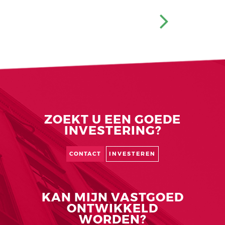
welke altijd perfect zijn afgestemd op beoogde
jaren te mogen samenwerken.
doelgroep / gebruikers.
ZOEKT U EEN GOEDE
INVESTERING?
CONTACT
INVESTEREN
KAN MIJN VASTGOED
ONTWIKKELD
WORDEN?